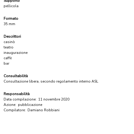
Supporto
pellicola
Formato
35 mm
Descrittori
casinò
teatro
inaugurazione
caffè
bar
Consultabilità
Consultazione libera, secondo regolamento interno ASL
Responsabilità
Data compilazione:
11 novembre 2020
Azione:
pubblicazione
Compilatore:
Damiano Robbiani