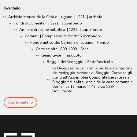
Inventario
Archivio storico della Città di Lugano
|
1221-
| archivio
Fondi documentari
|
1221
| superfondo
Amministrazione pubblica
|
1221-
| superfondo
Comuni
| Complesso di fondi / Superfondo
Fondo antico del Comune di Lugano
| Fondo
Carte sciolte 1800-1900
| Serie
Genio civile
| Fascicolo
Roggia del Vedeggio
| Sottofascicolo
La Delegazione Consortile per la sistemazione
del Vedeggio, sezione di Bioggio. Convoca gli
utenti all'Assemblea Consortile che si terrà a
Bioggio nel solito locale della casa comunale,
domenica 13 marzo.
|
4 marzo 1887
|
Documento
Apri Inventario