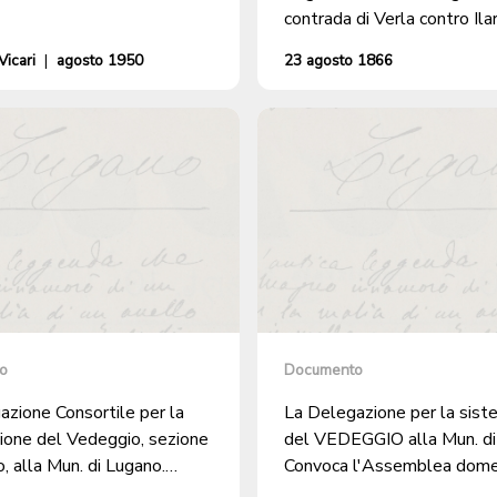
contrada di Verla contro Ilar
Gamba di Bioggio, suo debit
icari
|
agosto 1950
23 agosto 1866
ingiurie e minacce
o
Documento
azione Consortile per la
La Delegazione per la sist
ione del Vedeggio, sezione
del VEDEGGIO alla Mun. di
o, alla Mun. di Lugano.
Convoca l'Assemblea dome
di convocazione per
corr. mese.