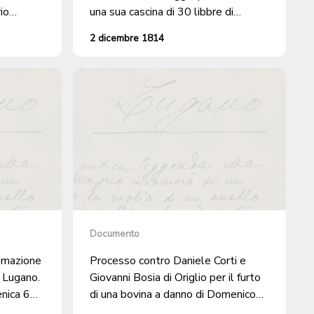
io
una sua cascina di 30 libbre di
ore, per
tabacco in foglia
2 dicembre 1814
Documento
emazione
Processo contro Daniele Corti e
 Lugano.
Giovanni Bosia di Origlio per il furto
nica 6
di una bovina a danno di Domenico
Soldati di Bioggio