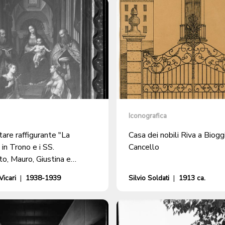
Iconografica
tare raffigurante "La
Casa dei nobili Riva a Biogg
in Trono e i SS.
Cancello
o, Mauro, Giustina e
 nella chiesa parrocchiale di
icari
|
1938-1939
Silvio Soldati
|
1913 ca.
io a Bioggio