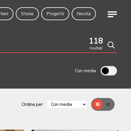
Menu
tieri
Storie
Progetti
Novità
118
risultati
Cerca
Con media
Ordina per
Griglia
Table