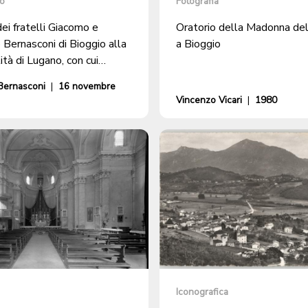
o
Fotografia
ei fratelli Giacomo e
Oratorio della Madonna del
Bernasconi di Bioggio alla
a Bioggio
ità di Lugano, con cui
il rilascio dell'attestato di
Bernasconi
|
16 novembre
Vincenzo Vicari
|
1980
Iconografica