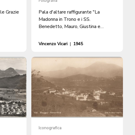
Fotografia
le Grazie
Pala d'altare raffigurante "La
Madonna in Trono e i SS.
Benedetto, Mauro, Giustina e
Caterina" nella chiesa parrocchiale di
S. Maurizio a Bioggio
Vincenzo Vicari
|
1945
Iconografica