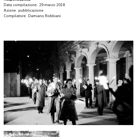
Data compilazione:
29 marzo 2018
Azione:
pubblicazione
Compilatore:
Damiano Robbiani