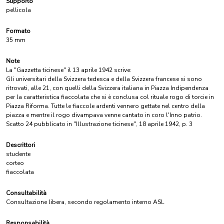
Supporto
pellicola
Formato
35 mm
Note
La "Gazzetta ticinese" il 13 aprile 1942 scrive:
Gli universitari della Svizzera tedesca e della Svizzera francese si sono
ritrovati, alle 21, con quelli della Svizzera italiana in Piazza Indipendenza
per la caratteristica fiaccolata che si è conclusa col rituale rogo di torcie in
Piazza Riforma. Tutte le fiaccole ardenti vennero gettate nel centro della
piazza e mentre il rogo divampava venne cantato in coro l'Inno patrio.
Scatto 24 pubblicato in "Illustrazione ticinese", 18 aprile 1942, p. 3
Descrittori
studente
corteo
fiaccolata
Consultabilità
Consultazione libera, secondo regolamento interno ASL
Responsabilità