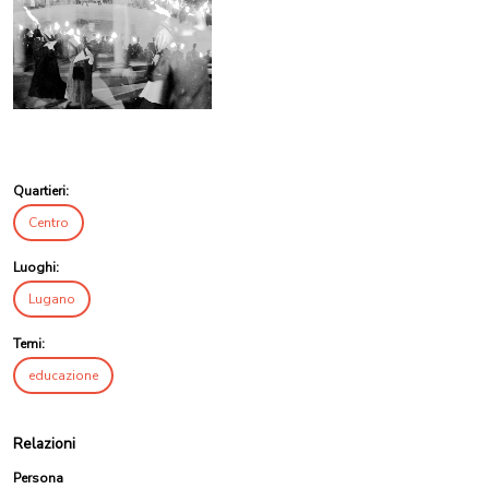
Quartieri:
Centro
Luoghi:
Lugano
Temi:
educazione
Relazioni
Persona