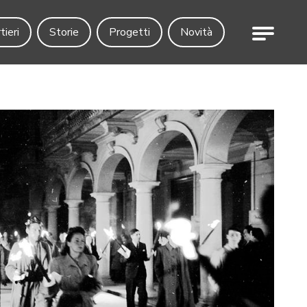
Menu
tieri
Storie
Progetti
Novità