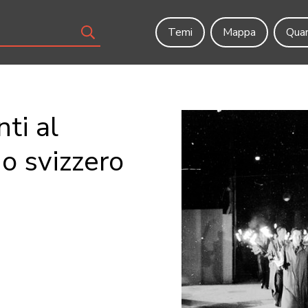
Temi
Mappa
Quar
ti al
o svizzero