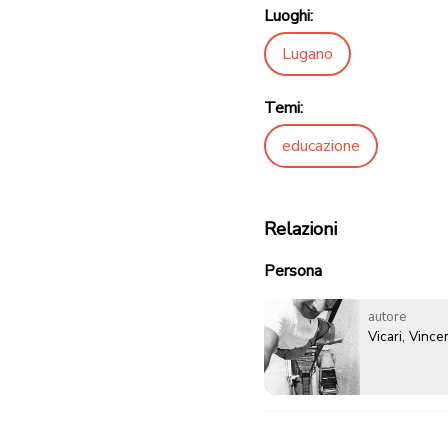
Luoghi:
Lugano
Temi:
educazione
Relazioni
Persona
autore
Vicari, Vinc