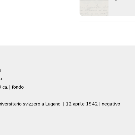
o
o
 ca.
| fondo
niversitario svizzero a Lugano
|
12 aprile 1942
| negativo