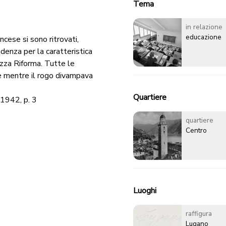
Tema
in relazione
educazione
ncese si sono ritrovati,
ndenza per la caratteristica
iazza Riforma. Tutte le
 e mentre il rogo divampava
Quartiere
 1942, p. 3
quartiere
Centro
Luoghi
raffigura
Lugano