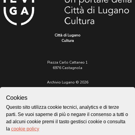
Città di Lugano
Cultura
Piazza Carlo Cattaneo 1
6976 Castagnola
Archivio Lugano © 2026
Per informazioni:
Cookies
patrimonio@lugano.ch
t. +41 58 866 68 50
Questo sito utilizza cookie tecnici, analytics e di terze
Sito istituzionale:
parti. Se vuoi saperne di più o negare il consenso a tutti o
lugano.ch
ad alcuni cookie premi il tasto gestisci cookie o consulta
la
cookie policy
Cookie policy