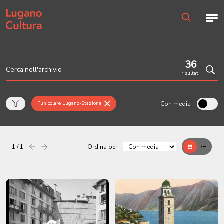
Home page
Men
Ricerca
36
risultati
Cerc
Con media
Funicolare Lugano-Stazione
1 / 1
Ordina per
Precedente
successiva
Griglia
Table