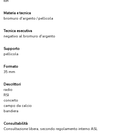
b/n
Materia e tecnica
bromuro d'argento / pellicola
Tecnica esecutiva
negativo al bromuro d'argento
Supporto
pellicola
Formato
35 mm
Descrittori
radio
RSI
concerto
campo da calcio
bandiera
Consultabilità
Consultazione libera, secondo regolamento interno ASL