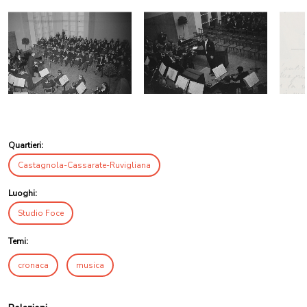
Quartieri:
Castagnola-Cassarate-Ruvigliana
Luoghi:
Studio Foce
Temi:
cronaca
musica