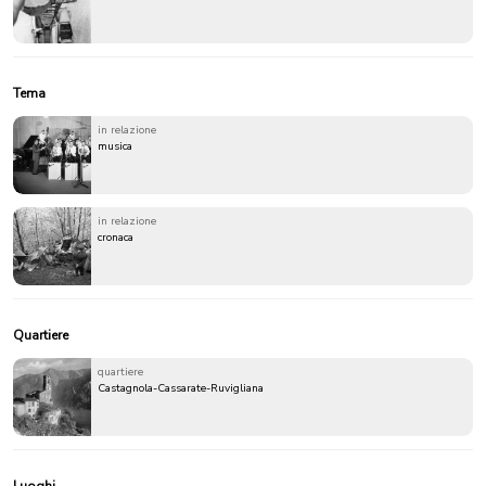
Tema
in relazione
musica
in relazione
cronaca
Quartiere
quartiere
Castagnola-Cassarate-Ruvigliana