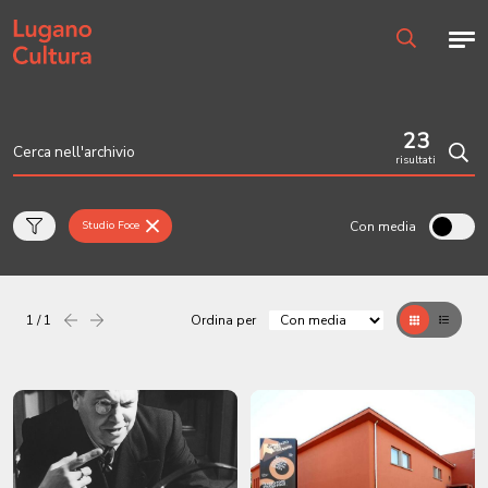
Home page
Men
Ricerca
23
risultati
Cerc
Con media
Studio Foce
1 / 1
Ordina per
Precedente
successiva
Griglia
Table