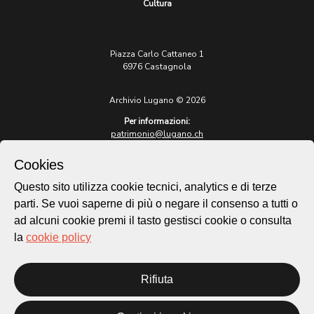
Cultura
Piazza Carlo Cattaneo 1
6976 Castagnola
Archivio Lugano © 2026
Per informazioni:
patrimonio@lugano.ch
t. +41 58 866 68 50
Cookies
Sito istituzionale:
lugano.ch
Questo sito utilizza cookie tecnici, analytics e di terze
parti. Se vuoi saperne di più o negare il consenso a tutti o
Cookie policy
ad alcuni cookie premi il tasto gestisci cookie o consulta
Privacy Policy
la
cookie policy
Credits
Homepage
Temi
Rifiuta
Mappa
Storie