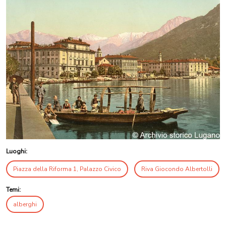
Luoghi:
Piazza della Riforma 1, Palazzo Civico
Riva Giocondo Albertolli
Temi:
alberghi