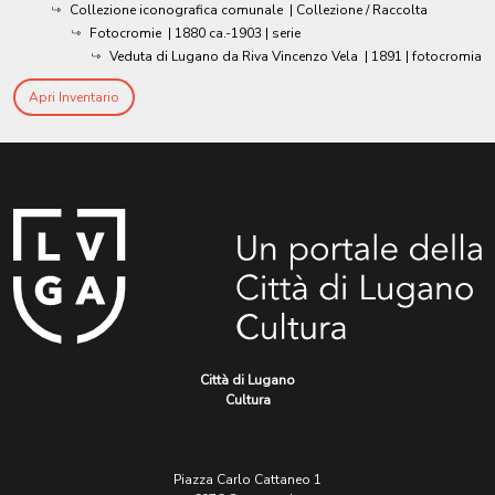
Collezione iconografica comunale
| Collezione / Raccolta
Fotocromie
|
1880 ca.-1903
| serie
Veduta di Lugano da Riva Vincenzo Vela
|
1891
| fotocromia
Apri Inventario
Città di Lugano
Cultura
Piazza Carlo Cattaneo 1