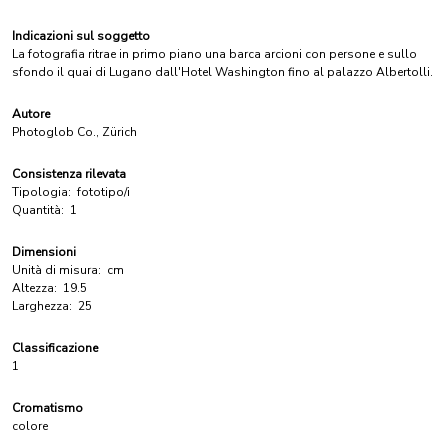
Indicazioni sul soggetto
La fotografia ritrae in primo piano una barca arcioni con persone e sullo
sfondo il quai di Lugano dall'Hotel Washington fino al palazzo Albertolli.
Autore
Photoglob Co., Zürich
Consistenza rilevata
Tipologia:
fototipo/i
Quantità:
1
Dimensioni
Unità di misura:
cm
Altezza:
19.5
Larghezza:
25
Classificazione
1
Cromatismo
colore