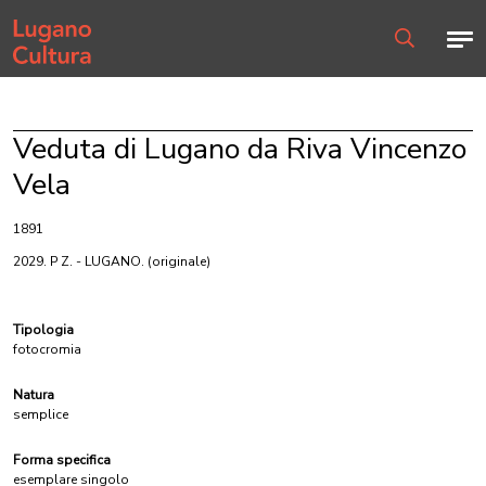
Home page
Men
Ricerca
Veduta di Lugano da Riva Vincenzo
Vela
1891
2029. P Z. - LUGANO.
(originale)
Tipologia
fotocromia
Natura
semplice
Forma specifica
esemplare singolo