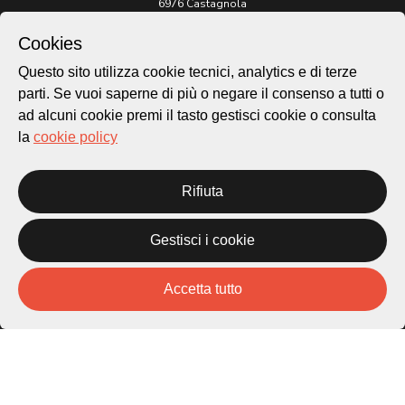
6976 Castagnola
Cookies
Archivio Lugano © 2026
Questo sito utilizza cookie tecnici, analytics e di terze
Per informazioni:
patrimonio@lugano.ch
parti. Se vuoi saperne di più o negare il consenso a tutti o
t. +41 58 866 68 50
ad alcuni cookie premi il tasto gestisci cookie o consulta
la
cookie policy
Sito istituzionale:
lugano.ch
Rifiuta
Cookie policy
Privacy Policy
Credits
Gestisci i cookie
Homepage
Temi
Accetta tutto
Mappa
Storie
Novità
Progetti