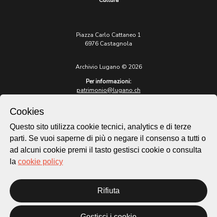
Cultura
Piazza Carlo Cattaneo 1
6976 Castagnola
Archivio Lugano © 2026
Per informazioni:
patrimonio@lugano.ch
t. +41 58 866 68 50
Cookies
Sito istituzionale:
lugano.ch
Questo sito utilizza cookie tecnici, analytics e di terze
parti. Se vuoi saperne di più o negare il consenso a tutti o
Cookie policy
ad alcuni cookie premi il tasto gestisci cookie o consulta
Privacy Policy
la
cookie policy
Credits
Homepage
Rifiuta
Temi
Mappa
Storie
Gestisci i cookie