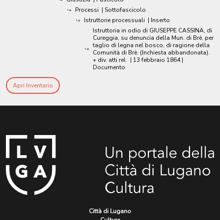
Processi
| Sottofascicolo
Istruttorie processuali
| Inserto
Istruttoria in odio di GIUSEPPE CASSINA, di
Cureggia, su denuncia della Mun. di Brè, per
taglio di legna nel bosco, di ragione della
Comunità di Brè. (Inchiesta abbandonata).
+ div. atti rel.
|
13 febbraio 1864
|
Documento
Apri Inventario
Città di Lugano