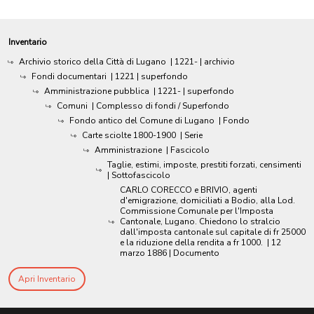
Inventario
Archivio storico della Città di Lugano
|
1221-
| archivio
Fondi documentari
|
1221
| superfondo
Amministrazione pubblica
|
1221-
| superfondo
Comuni
| Complesso di fondi / Superfondo
Fondo antico del Comune di Lugano
| Fondo
Carte sciolte 1800-1900
| Serie
Amministrazione
| Fascicolo
Taglie, estimi, imposte, prestiti forzati, censimenti
| Sottofascicolo
CARLO CORECCO e BRIVIO, agenti
d'emigrazione, domiciliati a Bodio, alla Lod.
Commissione Comunale per l'Imposta
Cantonale, Lugano. Chiedono lo stralcio
dall'imposta cantonale sul capitale di fr 25000
e la riduzione della rendita a fr 1000.
|
12
marzo 1886
| Documento
Apri Inventario