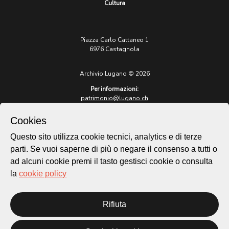
Cultura
Piazza Carlo Cattaneo 1
6976 Castagnola
Archivio Lugano © 2026
Per informazioni:
patrimonio@lugano.ch
t. +41 58 866 68 50
Cookies
Sito istituzionale:
lugano.ch
Questo sito utilizza cookie tecnici, analytics e di terze
parti. Se vuoi saperne di più o negare il consenso a tutti o
Cookie policy
ad alcuni cookie premi il tasto gestisci cookie o consulta
Privacy Policy
la
cookie policy
Credits
Homepage
Temi
Rifiuta
Mappa
Storie