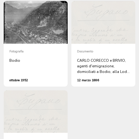
Fotografia
Documento
Bodio
CARLO CORECCO e BRIVIO,
agenti d'emigrazione,
domiciliati a Bodio, alla Lod.
Commissione Comunale per
ottobre 1952
12 marzo 1886
l'Imposta Cantonale, Lugano.
Chiedono lo stralcio
dall'imposta cantonale sul
capitale di fr 25000 e la
riduzione della rendita a fr
1000.