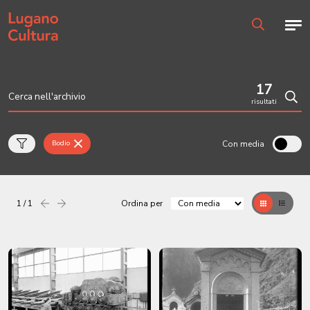
Home page
Men
Ricerca
17
risultati
Cerc
Con media
Bodio
1 / 1
Ordina per
Precedente
successiva
Griglia
Table