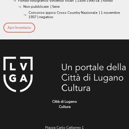
Fondo fotografico Vincenzo Vicari
|
1936-1990 ca.
| fondo
Non pubblicate
| Serie
Concorso ippico Cross Country Nazionale
|
1 novembre
1937
| negativo
Apri Inventario
Città di Lugano
Cultura
Piazza Carlo Cattaneo 1