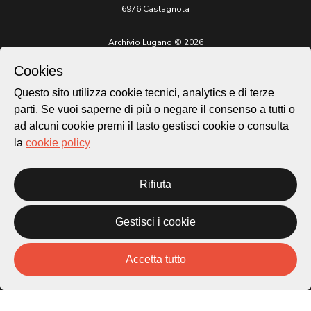
6976 Castagnola
Archivio Lugano © 2026
Per informazioni:
Cookies
patrimonio@lugano.ch
t. +41 58 866 68 50
Questo sito utilizza cookie tecnici, analytics e di terze
parti. Se vuoi saperne di più o negare il consenso a tutti o
Sito istituzionale:
lugano.ch
ad alcuni cookie premi il tasto gestisci cookie o consulta
la
cookie policy
Cookie policy
Privacy Policy
Credits
Rifiuta
Homepage
Temi
Gestisci i cookie
Mappa
Storie
Accetta tutto
Novità
Progetti