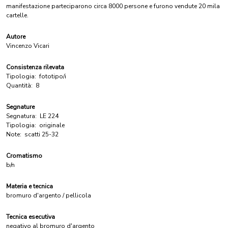
manifestazione parteciparono circa 8000 persone e furono vendute 20 mila
cartelle.
Autore
Vincenzo Vicari
Consistenza rilevata
Tipologia:
fototipo/i
Quantità:
8
Segnature
Segnatura:
LE 224
Tipologia:
originale
Note:
scatti 25-32
Cromatismo
b/n
Materia e tecnica
bromuro d'argento / pellicola
Tecnica esecutiva
negativo al bromuro d'argento