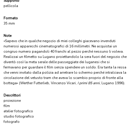
Supporto
pellicola
Formato
35 mm
Note
«Sapevo che in qualche negozio di miei colleghi giacevano invenduti
numerosi apparecchi cinematografici di 16 millimetri. Ne acquistai un
congruo numero pagandoli 40 franchi al pezzo perché nessuno li voleva.
Realizzai un filmetto su Lugano proiettandolo la sera fuori del negozio che
diventò così la meta serale delle passeggiate dei luganesi che si
fermavano per guardare il film senza spendere un soldo. Era tanta la ressa
che venni invitato dalla polizia ad arretrare lo schermo perché intralciava la
circolazione del vetusto tram che aveva lo scambio proprio di fronte alla
bottega» (Werther Futterlieb, Vincenzo Vicari,
I primi 85 anni
, Lugano 1996).
Descrittori
proiezione
film
atelier fotografico
studio fotografico
fotografo