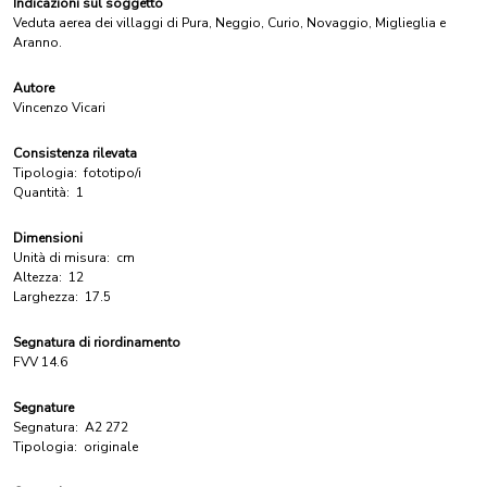
Indicazioni sul soggetto
Veduta aerea dei villaggi di Pura, Neggio, Curio, Novaggio, Miglieglia e
Aranno.
Autore
Vincenzo Vicari
Consistenza rilevata
Tipologia:
fototipo/i
Quantità:
1
Dimensioni
Unità di misura:
cm
Altezza:
12
Larghezza:
17.5
Segnatura di riordinamento
FVV 14.6
Segnature
Segnatura:
A2 272
Tipologia:
originale