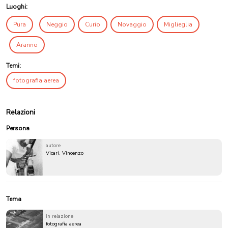
Luoghi:
Pura
Neggio
Curio
Novaggio
Miglieglia
Aranno
Temi:
fotografia aerea
Relazioni
Persona
autore
Vicari, Vincenzo
Tema
in relazione
fotografia aerea