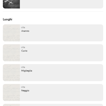
Luoghi
cita
Aranno
cita
Curio
cita
Miglieglia
cita
Neggio