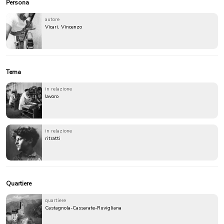
Persona
autore
Vicari, Vincenzo
Tema
in relazione
lavoro
in relazione
ritratti
Quartiere
quartiere
Castagnola-Cassarate-Ruvigliana