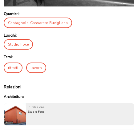
Quartieri:
Castagnola-Cassarate-Ruvigliana
Luoghi:
Studio Foce
Temi:
ritratti
lavoro
Relazioni
Architettura
in relazione
Studio Foce