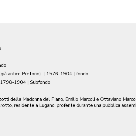
o
ndo
già antico Pretorio)
|
1576-1904
| fondo
1798-1904
| Subfondo
ti della Madonna del Piano, Emilio Marcoli e Ottaviano Marcoli d
rotto, residente a Lugano, proferite durante una pubblica asse