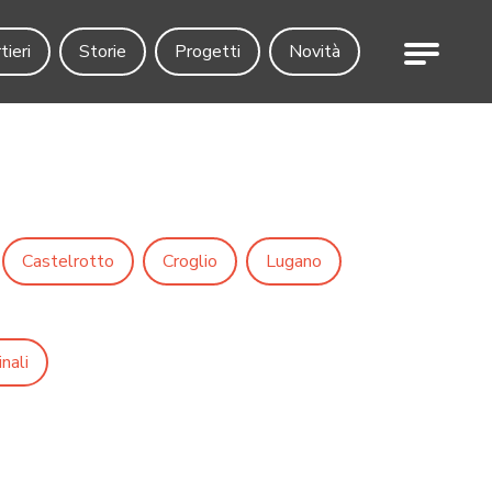
Menu
tieri
Storie
Progetti
Novità
Castelrotto
Croglio
Lugano
nali