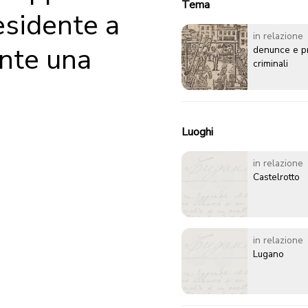
Tema
residente a
in relazione
ante una
denunce e p
criminali
Luoghi
in relazione
Castelrotto
in relazione
Lugano