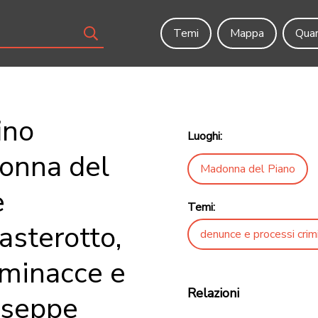
Temi
Mappa
Quar
ino
Luoghi:
donna del
Madonna del Piano
e
Temi:
asterotto,
denunce e processi crimi
r minacce e
Relazioni
iuseppe