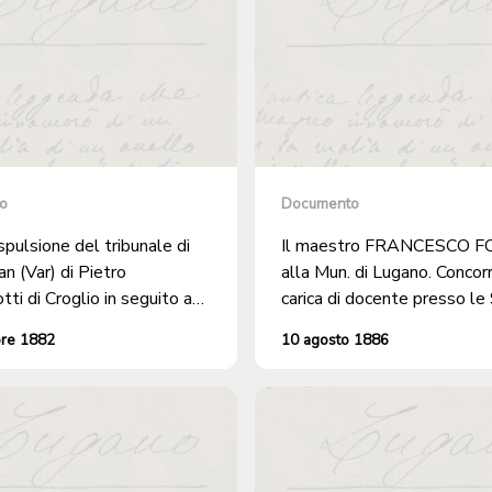
o
Documento
pulsione del tribunale di
Il maestro FRANCESCO 
n (Var) di Pietro
alla Mun. di Lugano. Concorr
ti di Croglio in seguito a
carica di docente presso le
anna per percosse e
Comunali.
bre 1882
10 agosto 1886