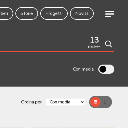
Menu
tieri
Storie
Progetti
Novità
13
risultati
Cerca
Con media
Ordina per
Griglia
Table