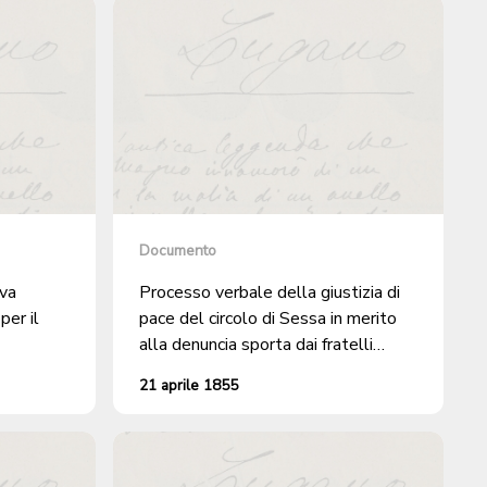
Documento
ova
Processo verbale della giustizia di
per il
pace del circolo di Sessa in merito
alla denuncia sporta dai fratelli
Giuseppe e Giovanni Rossi di
21 aprile 1855
Castelrotto per il furto nel loro
fondo denominato Vitto, in territorio
di Croglio, di 23 gelsi d'asta, 16
gelsi di moronera e 5 gelsi di siepe