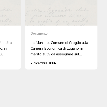
Documento
io alla
La Mun. del Comune di Croglio alla
, in
Camera Economica di Lugano, in
ul
merito al % da assegnare sul
nta presso
credito che il Distretto vanta presso
7 dicembre 1806
sa, a chi
le Corti Imperiali Austro Russe, a chi
 la
si impegnerà per ottenerne la
restituzione.