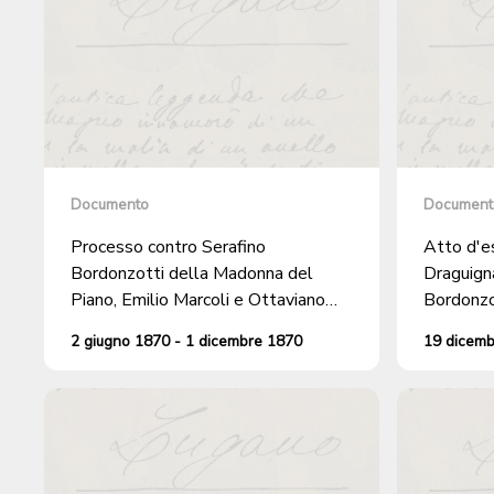
Documento
Document
Processo contro Serafino
Atto d'es
Bordonzotti della Madonna del
Draguigna
Piano, Emilio Marcoli e Ottaviano
Bordonzot
Marcoli di Casterotto, abitanti a
una cond
2 giugno 1870 - 1 dicembre 1870
19 dicem
Croglio, per minacce e ingiurie a
ferimenti
danno di Giuseppe Rossi di
Castelrotto, residente a Lugano,
proferite durante una pubblica
assemblea