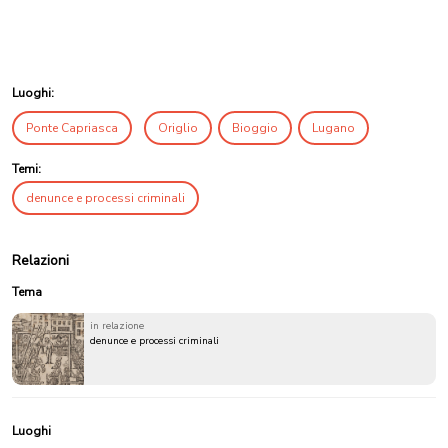
Luoghi:
Ponte Capriasca
Origlio
Bioggio
Lugano
Temi:
denunce e processi criminali
Relazioni
Tema
in relazione
denunce e processi criminali
Luoghi