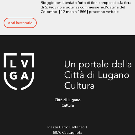
Bioggio per il tentato furto di fiori comperati alla fiera
di S. Provino e violenze commesse nell'osteria del
Colombo
|
12 marzo 1866
| processo verbale
Apri Inventario
Città di Lugano
Cultura
Piazza Carlo Cattaneo 1
6976 Castagnola