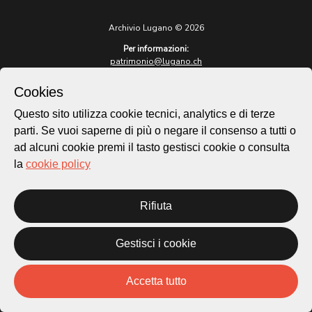
Archivio Lugano © 2026
Per informazioni:
patrimonio@lugano.ch
t. +41 58 866 68 50
Cookies
Sito istituzionale:
lugano.ch
Questo sito utilizza cookie tecnici, analytics e di terze
parti. Se vuoi saperne di più o negare il consenso a tutti o
Cookie policy
ad alcuni cookie premi il tasto gestisci cookie o consulta
Privacy Policy
la
cookie policy
Credits
Homepage
Rifiuta
Temi
Mappa
Storie
Gestisci i cookie
Novità
Progetti
Accetta tutto