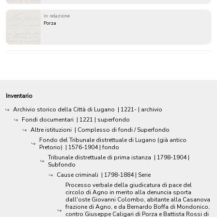
in relazione
Porza
Inventario
Archivio storico della Città di Lugano
|
1221-
| archivio
Fondi documentari
|
1221
| superfondo
Altre istituzioni
| Complesso di fondi / Superfondo
Fondo del Tribunale distrettuale di Lugano (già antico
Pretorio)
|
1576-1904
| fondo
Tribunale distrettuale di prima istanza
|
1798-1904
|
Subfondo
Cause criminali
|
1798-1884
| Serie
Processo verbale della giudicatura di pace del
circolo di Agno in merito alla denuncia sporta
dall'oste Giovanni Colombo, abitante alla Casanova
frazione di Agno, e da Bernardo Boffa di Mondonico,
contro Giuseppe Caligari di Porza e Battista Rossi di