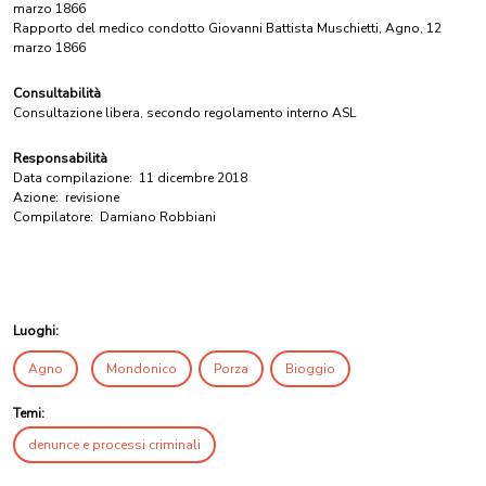
marzo 1866
Rapporto del medico condotto Giovanni Battista Muschietti, Agno, 12
marzo 1866
Consultabilità
Consultazione libera, secondo regolamento interno ASL
Responsabilità
Data compilazione:
11 dicembre 2018
Azione:
revisione
Compilatore:
Damiano Robbiani
Luoghi:
Agno
Mondonico
Porza
Bioggio
Temi:
denunce e processi criminali