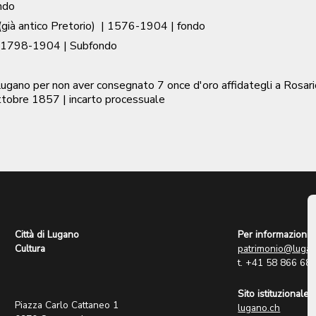
ndo
già antico Pretorio)
|
1576-1904
| fondo
1798-1904
| Subfondo
ugano per non aver consegnato 7 once d'oro affidategli a Rosario
ttobre 1857
| incarto processuale
Città di Lugano
Per informazioni:
Cultura
patrimonio@lugan
t. +41 58 866 68
Sito istituzionale:
Piazza Carlo Cattaneo 1
lugano.ch