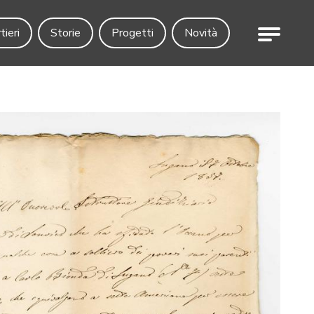
Menu
tieri
Storie
Progetti
Novità