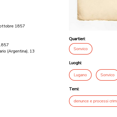
7 ottobre 1857
Quartieri:
 1857
Sonvico
ario (Argentina), 13
Luoghi:
Lugano
Sonvico
Temi:
denunce e processi crimi