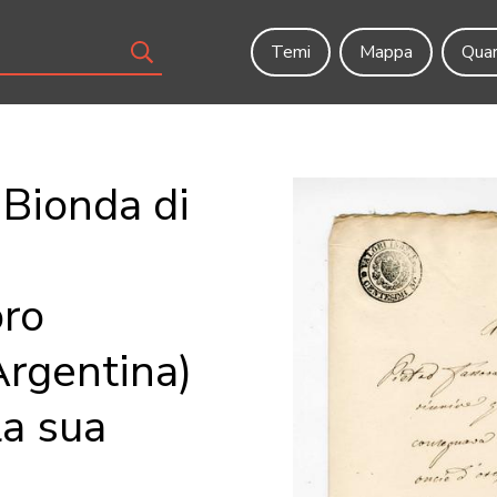
Temi
Mappa
Quar
 Bionda di
oro
Argentina)
la sua