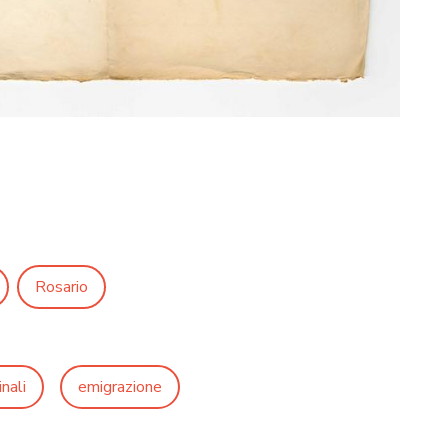
Rosario
nali
emigrazione