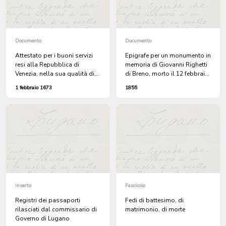
della Dalmazia
Documento
Documento
Attestato per i buoni servizi
Epigrafe per un monumento in
resi alla Repubblica di
memoria di Giovanni Righetti
Venezia, nella sua qualità di
di Breno, morto il 12 febbraio
assistente, rilasciato a
1855
1 febbraio 1673
1855
Antonio Muggini di Venezia
Inserto
Fascicolo
Registri dei passaporti
Fedi di battesimo, di
rilasciati dal commissario di
matrimonio, di morte
Governo di Lugano