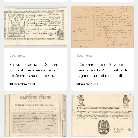
Roma
Fontana Paolina
Documento
Documento
Ricevuta rilasciata a Giacomo
Il Commissario di Governo
Simonetti per il versamento
trasmette alla Municipalità di
dell'elemosina di uno scudo
Lugano l'atto di nascita di
per far cantare una messa nel
Matilde Bettini, nata a Saint-
30 dicembre 1763
28 marzo 1887
cimitero della basilica di San
Eugène in Algeria, e l'atto di
Lorenzo fuori le mura a Roma
morte di Giosuè Dozio, morto
in suffragio di Margherita
a Tlemcen pure in Algeria
Simonetti