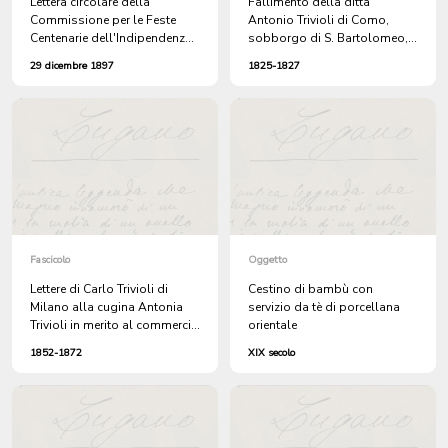
Lettera circolare della
Fallimento della ditta
Commissione per le Feste
Antonio Trivioli di Como,
Centenarie dell'Indipendenza
sobborgo di S. Bartolomeo,
Ticinese alle società ticinesi
dei fratelli Salvatore e Pietro
29 dicembre 1897
1825-1827
nei cantoni confederati,
Trivioli
all'estero e a tutti gli
emigranti ticinesi, con cui si
chiede l'apertura di liste di
sottoscrizione per l'erezione
del monumento nazionale
Fascicolo
Oggetto
Lettere di Carlo Trivioli di
Cestino di bambù con
Milano alla cugina Antonia
servizio da tè di porcellana
Trivioli in merito al commercio
orientale
di pellami
1852-1872
XIX secolo