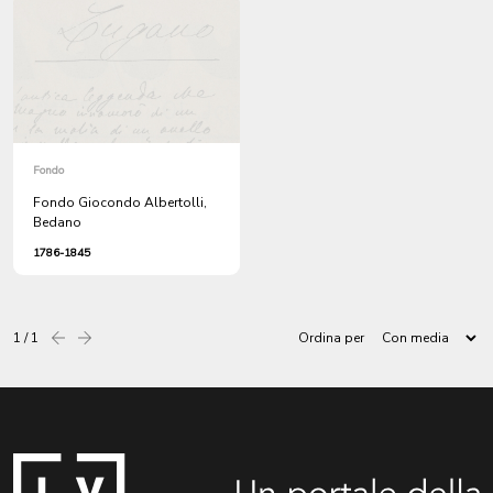
piena dei fiumi della Provincia
negozio di Corbetta tanto
della partita di credito, che
del rame, ed altri utensili di
ragione del fu Luigi
Giebellini”. I figli di Giuseppe,
Andrea e Domenico, si
obbligano di pagare le partite
di credito restanti e di
consegnare i “ferri di bottega
Fondo
ad uso di ramajo (...) esistenti
Fondo Giocondo Albertolli,
a Legnano” presso i fratelli
Bedano
Soldati “unitamente ad una
catena di fuoco”
1786-1845
1 / 1
Ordina per
Precedente
successiva