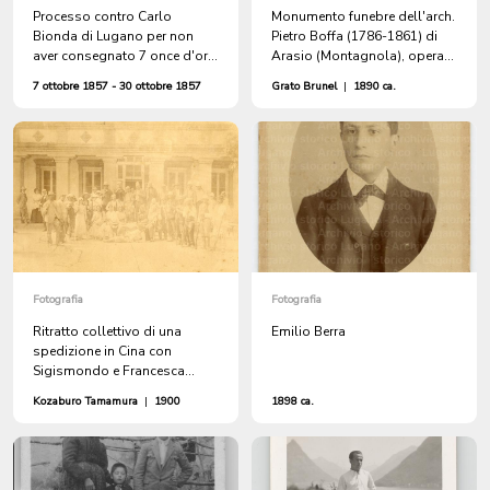
Processo contro Carlo
Monumento funebre dell'arch.
Bionda di Lugano per non
Pietro Boffa (1786-1861) di
aver consegnato 7 once d'oro
Arasio (Montagnola), opera
affidategli a Rosario
dello scultore Vincenzo Vela
7 ottobre 1857 - 30 ottobre 1857
Grato Brunel
|
1890 ca.
(Argentina) da Pietro Fassora
per la sua famiglia a Sonvico
Fotografia
Fotografia
Ritratto collettivo di una
Emilio Berra
spedizione in Cina con
Sigismondo e Francesca
Talleri
Kozaburo Tamamura
|
1900
1898 ca.