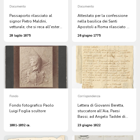
Documento
Documento
Passaporto rilasciato al
Attestato per la confessione
signor Pietro Maldini,
nella basilica dei Santi
vetturale, che si reca all'estero
Apostoli a Roma rilasciato a
per lavoro
Giacomo Simonetti
28 luglio 1875
26 giugno 1775
Fondo
Corrispondenza
Fondo fotografico Paolo
Lettera di Giovanni Beretta,
Luigi Foglia scultore
stuccatore all'Aia, Paesi
Bassi, ad Angelo Taddei di
Gandria
1881-1892 ca.
23 giugno 1822