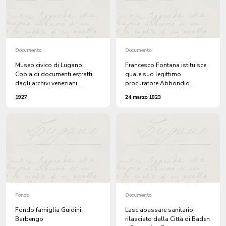
Documento
Documento
Museo civico di Lugano.
Francesco Fontana istituisce
Copia di documenti estratti
quale suo legittimo
dagli archivi veneziani
procuratore Abbondio
riguardanti la guerra di
Fontana di Bosco Luganese
1927
24 marzo 1823
Candia. Colonnello Gian
Pietro Neuroni di Lugano
Fondo
Documento
Fondo famiglia Guidini,
Lasciapassare sanitario
Barbengo
rilasciato dalla Città di Baden