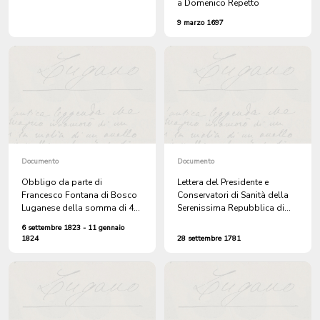
a Domenico Repetto
9 marzo 1697
Documento
Documento
Obbligo da parte di
Lettera del Presidente e
Francesco Fontana di Bosco
Conservatori di Sanità della
Luganese della somma di 40
Serenissima Repubblica di
fiorini correnti di Augusta,
Genova ai Signori Provveditori
6 settembre 1823 - 11 gennaio
verso Carlo Giuseppe Donati
alla Sanità della città di
1824
28 settembre 1781
e successiva cessione della
Lugano, con cui si avverte che
polizza di credito a Angelo
i bastimenti partiti da
Forer di Lugano
Alessandria, che si dicevano
vaganti per il mare infetti di
peste, sono arrivati in porto e
i malati ricoverati nei lazzaretti