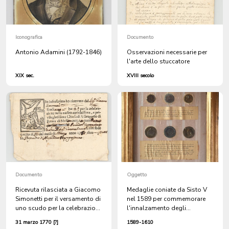
Iconografica
Documento
Antonio Adamini (1792-1846)
Osservazioni necessarie per
l'arte dello stuccatore
XIX sec.
XVIII secolo
Documento
Oggetto
Ricevuta rilasciata a Giacomo
Medaglie coniate da Sisto V
Simonetti per il versamento di
nel 1589 per commemorare
uno scudo per la celebrazione
l'innalzamento degli
di una messa cantata nella
obelischi e da Paolo V nel
31 marzo 1770 [?]
1589-1610
chiesa di San Gregorio a
1610 per la costruzione della