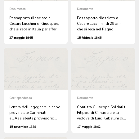
Documento
Documento
Passaporto rilasciato a
Passaporto rilasciato a
Cesare Lucchini di Giuseppe,
Cesare Lucchini, di 29 anni,
che si reca in Italia per affari
che si reca nel Regno
Lombardo-Veneto e nel
27 maggio 1865
15 febbraio 1845
Ducato di Parma per affari
Corrispondenza
Documento
Lettera dell’Ingegnere in capo
Conti tra Giuseppe Soldati fu
provinciale Carminati
Filippo di Cimadera e la
all’Assistente provvisorio
vedova di Luigi Gibellini di
Cesare Lucchini nella quale
Certara “procedenti dal
15 novembre 1839
17 maggio 1842
loda l’operato del Ticinese
contratto 24 dicembre 1839
durante l’emergenza per una
relativo alla cessione del