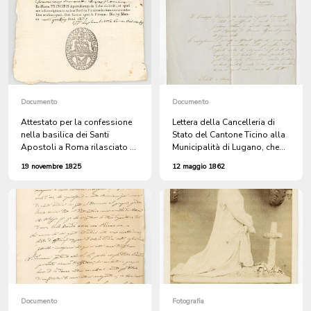
Documento
Documento
Attestato per la confessione
Lettera della Cancelleria di
nella basilica dei Santi
Stato del Cantone Ticino alla
Apostoli a Roma rilasciato a
Municipalità di Lugano, che
Francesco Simonetti
accompagna il certificato di
19 novembre 1825
12 maggio 1862
morte di Gerolamo Alleoni di
Lugano, deceduto
nell'ospedale di Buenos Aires
il 18 giugno 1861
Documento
Fotografia