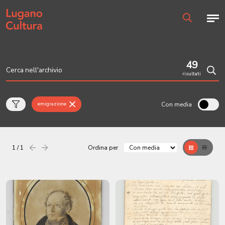
Home page
Men
Ricerca
49
risultati
Cerc
Con media
emigrazione
1 / 1
Ordina per
Precedente
successiva
Griglia
Table