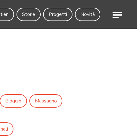
Menu
tieri
Storie
Progetti
Novità
Bioggio
Massagno
nali