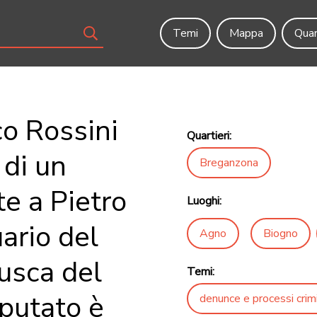
Temi
Mappa
Quar
co Rossini
Quartieri:
 di un
Breganzona
e a Pietro
Luoghi:
uario del
Agno
Biogno
usca del
Temi:
mputato è
denunce e processi crimi