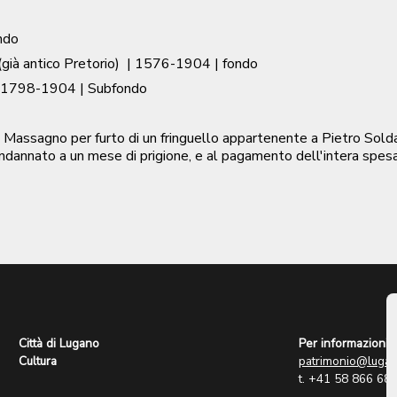
ndo
già antico Pretorio)
|
1576-1904
| fondo
1798-1904
| Subfondo
i Massagno per furto di un fringuello appartenente a Pietro Solda
ndannato a un mese di prigione, e al pagamento dell'intera spes
Città di Lugano
Per informazioni:
Cultura
patrimonio@lugan
t. +41 58 866 68