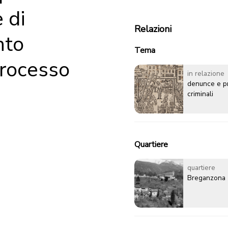
 di
Relazioni
nto
Tema
processo
in relazione
denunce e p
criminali
Quartiere
quartiere
Breganzona