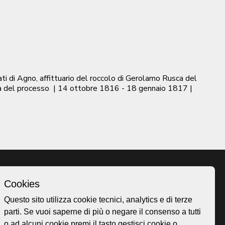
ti di Agno, affittuario del roccolo di Gerolamo Rusca del
a del processo
|
14 ottobre 1816 - 18 gennaio 1817
|
Cookies
Homepage
Questo sito utilizza cookie tecnici, analytics e di terze
o.ch
Temi
parti. Se vuoi saperne di più o negare il consenso a tutti
 50
Mappa
o ad alcuni cookie premi il tasto gestisci cookie o