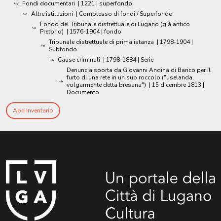
Fondi documentari
|
1221
| superfondo
Altre istituzioni
| Complesso di fondi / Superfondo
Fondo del Tribunale distrettuale di Lugano (già antico
Pretorio)
|
1576-1904
| fondo
Tribunale distrettuale di prima istanza
|
1798-1904
|
Subfondo
Cause criminali
|
1798-1884
| Serie
Denuncia sporta da Giovanni Andina di Barico per il
furto di una rete in un suo roccolo ("uselanda,
volgarmente detta bresana")
|
15 dicembre 1813
|
Documento
Apri Inventario