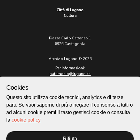
Città di Lugano
Cultura
Piazza Carlo Cattaneo 1
6976 Castagnola
Archivio Lugano © 2026
Per informazioni:
patrimonio@lugano.ch
t. +41 58 866 68 50
Cookies
Sito istituzionale:
lugano.ch
Questo sito utilizza cookie tecnici, analytics e di terze
parti. Se vuoi saperne di più o negare il consenso a tutti o
Cookie policy
ad alcuni cookie premi il tasto gestisci cookie o consulta
Privacy Policy
la
cookie policy
Credits
Homepage
Rifiuta
Temi