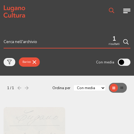
Home page
Men
Ricerca
1
risultati
Cerc
Con media
Barico
1 / 1
Ordina per
Precedente
successiva
Griglia
Table