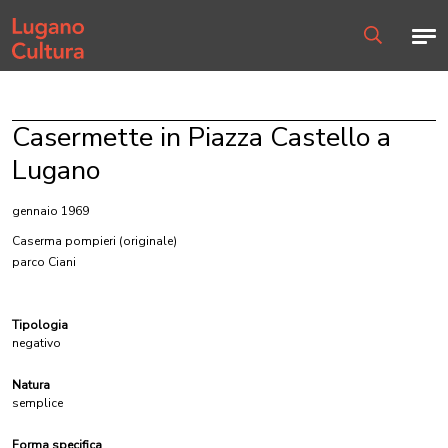
Home page
Men
Ricerca
Casermette in Piazza Castello a
Lugano
gennaio 1969
Caserma pompieri
(originale)
parco Ciani
Tipologia
negativo
Natura
semplice
Forma specifica