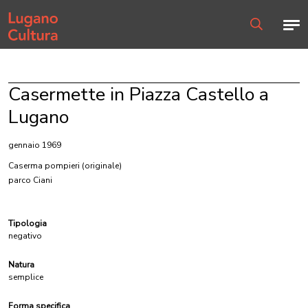
Home page
Men
Ricerca
Casermette in Piazza Castello a
Lugano
gennaio 1969
Caserma pompieri
(originale)
parco Ciani
Tipologia
negativo
Natura
semplice
Forma specifica