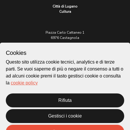
Città di Lugano
Cultura
Piazza Carlo Cattaneo 1
6976 Castagnola
Archivio Lugano © 2026
Cookies
Per informazioni:
Questo sito utilizza cookie tecnici, analytics e di terze
patrimonio@lugano.ch
parti. Se vuoi saperne di più o negare il consenso a tutti o
t. +41 58 866 68 50
ad alcuni cookie premi il tasto gestisci cookie o consulta
Sito istituzionale:
la
cookie policy
lugano.ch
Rifiuta
Cookie policy
Privacy Policy
Credits
Gestisci i cookie
Homepage
Temi