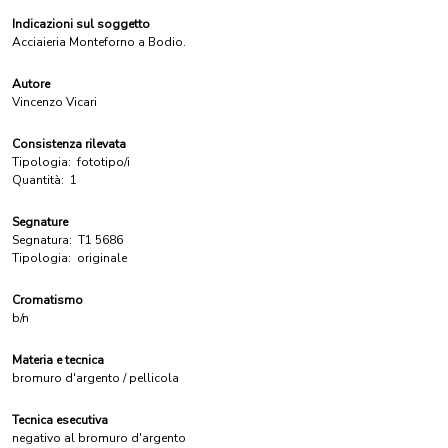
Indicazioni sul soggetto
Acciaieria Monteforno a Bodio.
Autore
Vincenzo Vicari
Consistenza rilevata
Tipologia:
fototipo/i
Quantità:
1
Segnature
Segnatura:
T1 5686
Tipologia:
originale
Cromatismo
b/n
Materia e tecnica
bromuro d'argento / pellicola
Tecnica esecutiva
negativo al bromuro d'argento