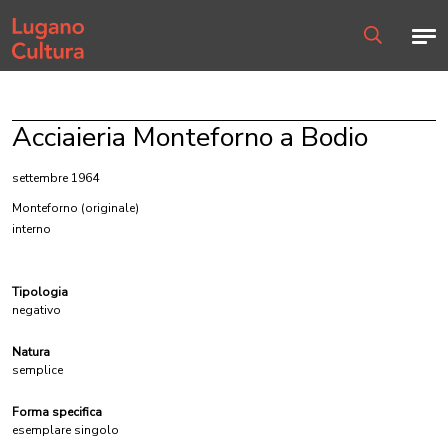
Home page
Men
Ricerca
Acciaieria Monteforno a Bodio
settembre 1964
Monteforno
(originale)
interno
Tipologia
negativo
Natura
semplice
Forma specifica
esemplare singolo