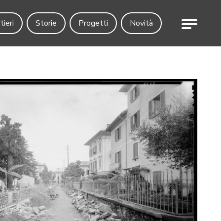
Menu
tieri
Storie
Progetti
Novità