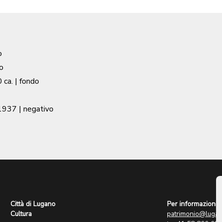
o
o
 ca.
| fondo
1937
| negativo
Città di Lugano
Per informazioni:
Cultura
patrimonio@lugan