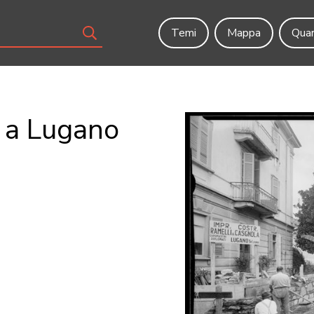
Temi
Mappa
Quar
i a Lugano