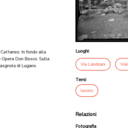
Luoghi:
o Cattaneo. In fondo alla
ico Opera Don Bosco. Sulla
Via Landriani
Via
 Casgnola di Lugano.
Temi:
lavoro
Relazioni
Fotografia