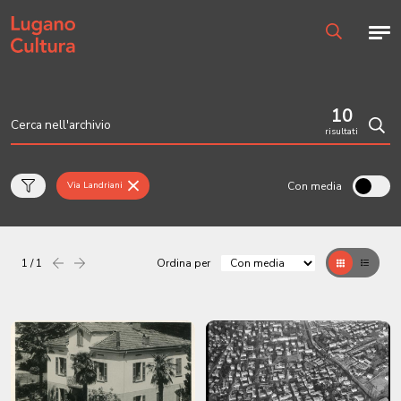
Home page
Men
Ricerca
10
risultati
Cerc
Con media
Via Landriani
1 / 1
Ordina per
Precedente
successiva
Griglia
Table