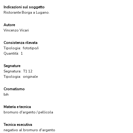
Indicazioni sul soggetto
Ristorante Borga a Lugano.
Autore
Vincenzo Vicari
Consistenza rilevata
Tipologia:
fototipo/i
Quantità:
1
Segnature
Segnatura:
T1 12
Tipologia:
originale
Cromatismo
b/n
Materia e tecnica
bromuro d'argento / pellicola
Tecnica esecutiva
negativo al bromuro d'argento