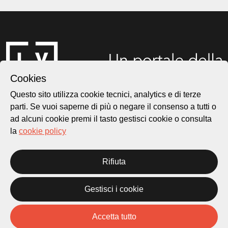
Cookies
Questo sito utilizza cookie tecnici, analytics e di terze
parti. Se vuoi saperne di più o negare il consenso a tutti o
ad alcuni cookie premi il tasto gestisci cookie o consulta
Città di Lugano
Cultura
la
cookie policy
Rifiuta
Piazza Carlo Cattaneo 1
6976 Castagnola
Gestisci i cookie
Archivio Lugano © 2026
Per informazioni:
Accetta tutto
patrimonio@lugano.ch