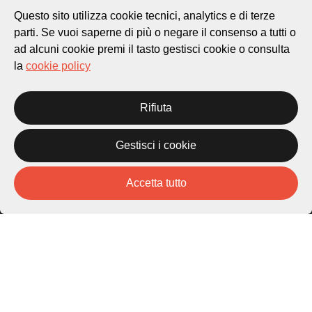
Questo sito utilizza cookie tecnici, analytics e di terze
parti. Se vuoi saperne di più o negare il consenso a tutti o
ad alcuni cookie premi il tasto gestisci cookie o consulta
la
cookie policy
Città di Lugano
Cultura
Rifiuta
Piazza Carlo Cattaneo 1
6976 Castagnola
Gestisci i cookie
Archivio Lugano © 2026
Accetta tutto
Per informazioni:
patrimonio@lugano.ch
t. +41 58 866 68 50
Sito istituzionale:
lugano.ch
Cookie policy
Privacy Policy