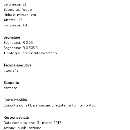
Larghezza:
21
Supporto:
foglio
Unità di misura:
cm
Altezza:
27
Larghezza:
19.5
Segnature
Segnatura:
R 0.55
Segnatura:
R.0.505.3.I
Tipologia:
precedente inventario
Tecnica esecutiva
litografia
Supporto
cartaceo
Consultabilità
Consultazione libera, secondo regolamento interno ASL
Responsabilità
Data compilazione:
31 marzo 2017
Azione:
pubblicazione