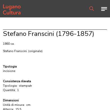
Home page
Men
Ricerca
Stefano Franscini (1796-1857)
1860 ca.
Stefano Franscini.
(originale)
Tipologia
incisione
Consistenza rilevata
Tipologia:
stampa/e
Quantità:
1
Dimensioni
Unità di misura:
cm
Altezza:
15.5