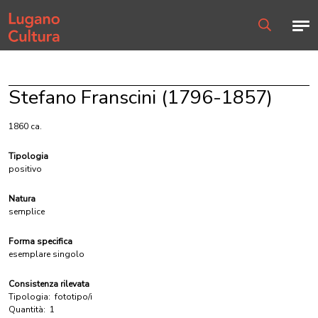
Home page
Men
Ricerca
Stefano Franscini (1796-1857)
1860 ca.
Tipologia
positivo
Natura
semplice
Forma specifica
esemplare singolo
Consistenza rilevata
Tipologia:
fototipo/i
Quantità:
1