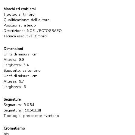
Marchi ed emblemi
Tipologia:
timbro
Qualificazione:
dell'autore
Posizione :
a tergo
Descrizione :
NOEL / FOTOGRAFO
Tecnica esecutiva:
timbro
Dimensioni
Unità di misura:
cm
Altezza:
8.8
Larghezza:
5.4
Supporto:
cartoncino
Unità di misura:
cm
Altezza:
9.7
Larghezza:
6
Segnature
Segnatura:
R 0.54
Segnatura:
R.0.503.3II
Tipologia:
precedente inventario
Cromatismo
b/n