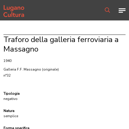
Home page
Men
Ricerca
Traforo della galleria ferroviaria a
Massagno
1940
Galleria F.F. Massagno
(originale)
n°32
Tipologia
negativo
Natura
semplice
Forma specifica