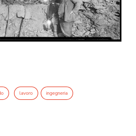
do
lavoro
ingegneria