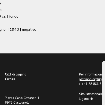
o
o
 ca.
| fondo
agno
|
1940
| negativo
Città di Lugano
Per informazioni:
Cultura
patrimonio@lugan
t. +41 58 866 68
Sito istituzionale:
Piazza Carlo Cattaneo 1
lugano.ch
6976 Castagnola