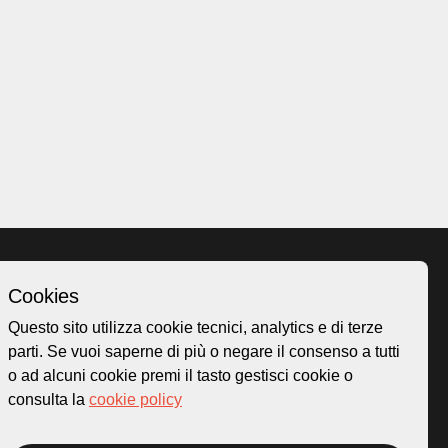
Cookies
Homepage
Questo sito utilizza cookie tecnici, analytics e di terze
o.ch
Temi
parti. Se vuoi saperne di più o negare il consenso a tutti
 50
Mappa
o ad alcuni cookie premi il tasto gestisci cookie o
Storie
consulta la
cookie policy
Novità
Progetti