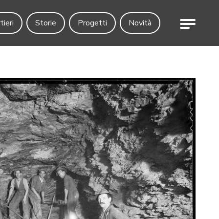
Menu
tieri
Storie
Progetti
Novità