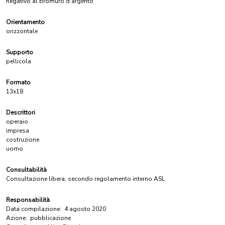
negativo al bromuro d'argento
Orientamento
orizzontale
Supporto
pellicola
Formato
13x18
Descrittori
operaio
impresa
costruzione
uomo
Consultabilità
Consultazione libera, secondo regolamento interno ASL
Responsabilità
Data compilazione:
4 agosto 2020
Azione:
pubblicazione