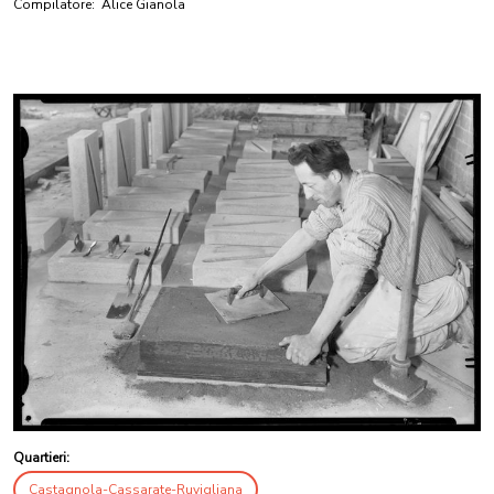
Compilatore:
Alice Gianola
Quartieri:
Castagnola-Cassarate-Ruvigliana