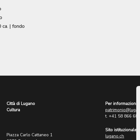
o
o
 ca.
| fondo
Città di Lugano
Per informazioni:
Cultura
patrimonio@lugan
t. +41 58 866 68
Sito istituzionale:
Piazza Carlo Cattaneo 1
lugano.ch