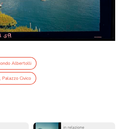
condo Albertolli
, Palazzo Civico
in relazione