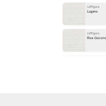
raffigura
Lugano
raffigura
Riva Giocond