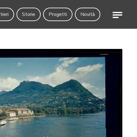
Menu
tieri
Storie
Progetti
Novità