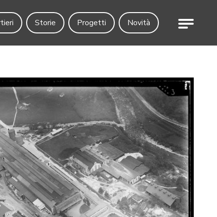
Menu
tieri
Storie
Progetti
Novità