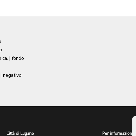
o
o
 ca.
| fondo
| negativo
Città di Lugano
Per informazioni: