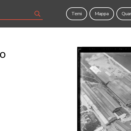
Temi
Mappa
Quar
o