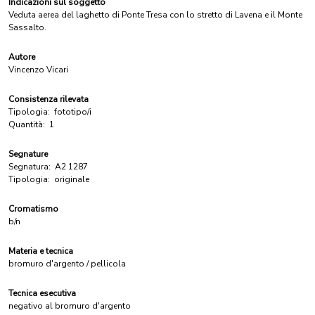
Indicazioni sul soggetto
Veduta aerea del laghetto di Ponte Tresa con lo stretto di Lavena e il Monte
Sassalto.
Autore
Vincenzo Vicari
Consistenza rilevata
Tipologia:
fototipo/i
Quantità:
1
Segnature
Segnatura:
A2 1287
Tipologia:
originale
Cromatismo
b/n
Materia e tecnica
bromuro d'argento / pellicola
Tecnica esecutiva
negativo al bromuro d'argento