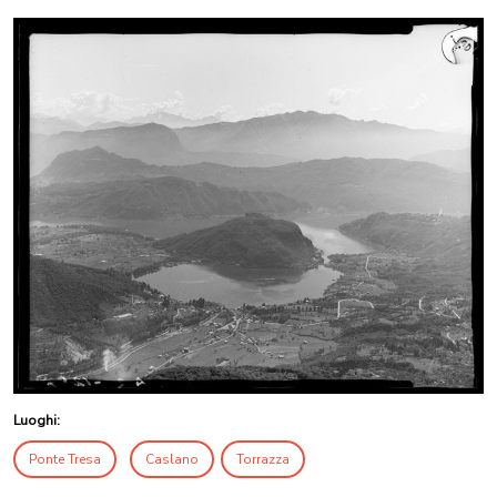
Luoghi:
Ponte Tresa
Caslano
Torrazza