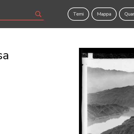
Temi
Mappa
Quar
sa