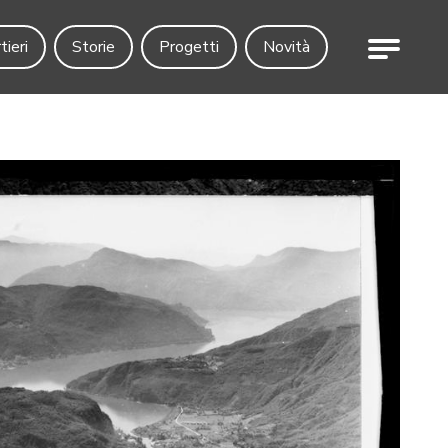
Menu
tieri
Storie
Progetti
Novità