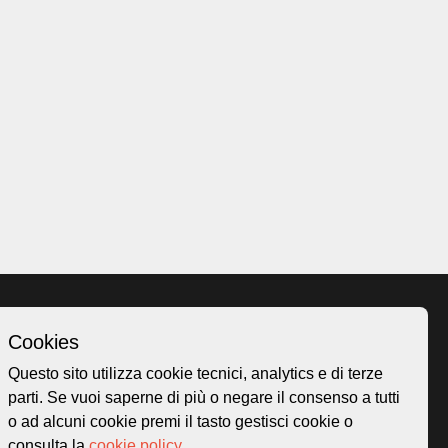
Cookies
Homepage
Questo sito utilizza cookie tecnici, analytics e di terze
o.ch
Temi
parti. Se vuoi saperne di più o negare il consenso a tutti
 50
Mappa
o ad alcuni cookie premi il tasto gestisci cookie o
Storie
consulta la
cookie policy