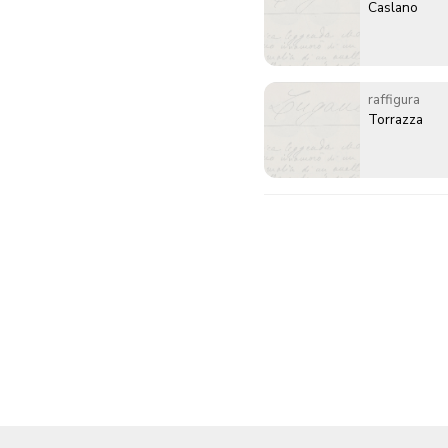
Caslano
raffigura
Torrazza