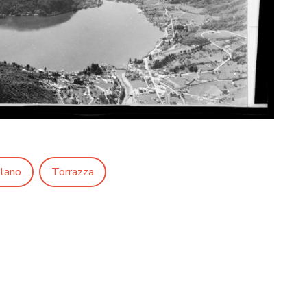
lano
Torrazza