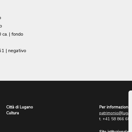
o
o
 ca.
| fondo
61
| negativo
Città di Lugano
Per informazioni:
Cultura
patrimonio@lugan
t. +41 58 866 68
Sito istituzionale: