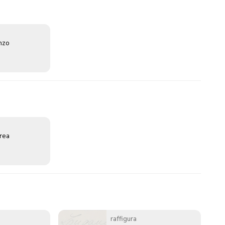
enzo
erea
raffigura