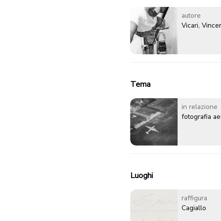
autore
Vicari, Vinc
Tema
in relazione
fotografia a
Luoghi
raffigura
Cagiallo