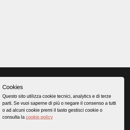
Cookies
Homepage
Questo sito utilizza cookie tecnici, analytics e di terze
o.ch
Temi
parti. Se vuoi saperne di più o negare il consenso a tutti
 50
Mappa
o ad alcuni cookie premi il tasto gestisci cookie o
Storie
consulta la
cookie policy
Novità
Progetti