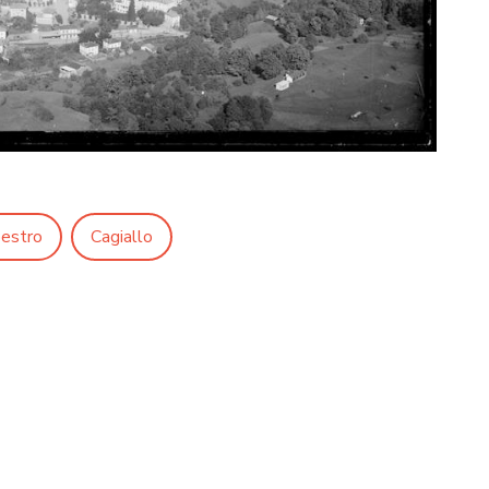
estro
Cagiallo