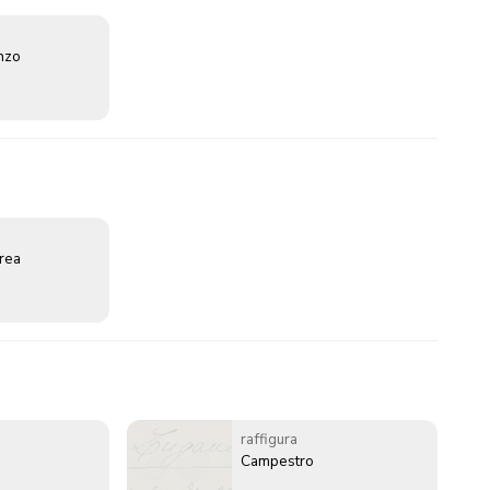
enzo
erea
raffigura
Campestro