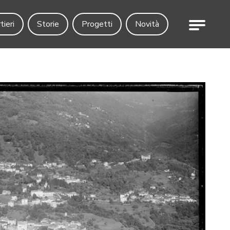
Menu
tieri
Storie
Progetti
Novità