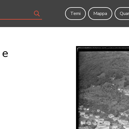
Temi
Mappa
Quar
 e