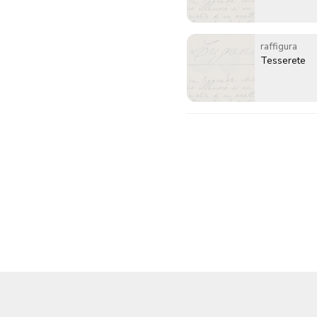
raffigura
Tesserete