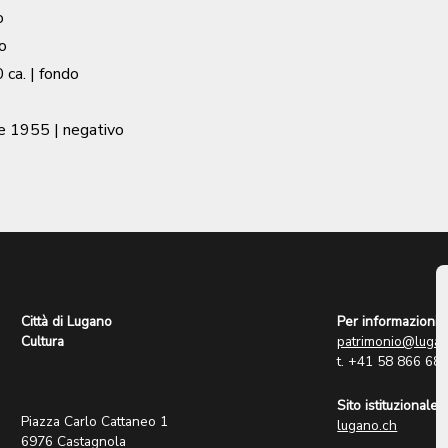
o
o
 ca.
| fondo
le 1955
| negativo
Città di Lugano
Per informazioni:
Cultura
patrimonio@lugan
t. +41 58 866 68
Sito istituzionale:
Piazza Carlo Cattaneo 1
lugano.ch
6976 Castagnola