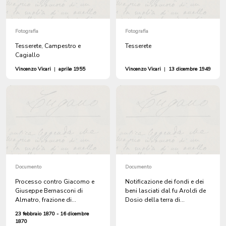
Fotografia
Fotografia
Tesserete, Campestro e
Tesserete
Cagiallo
Vincenzo Vicari
|
aprile 1955
Vincenzo Vicari
|
13 dicembre 1949
Documento
Documento
Processo contro Giacomo e
Notificazione dei fondi e dei
Giuseppe Bernasconi di
beni lasciati dal fu Aroldi de
Almatro, frazione di
Dosio della terra di
Campestro, per ingiurie a
Campestro come appare dal
23 febbraio 1870 - 16 dicembre
danno di Giosuè Nesa di
suo testamento anno 1375
1870