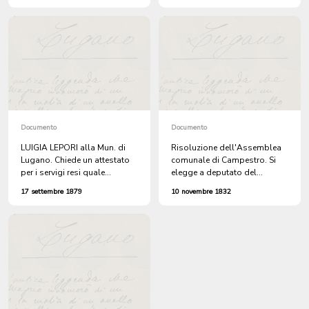
Isone proferite nell'osteria di
alla Chiesa di Sant'Andrea in
Giuseppe Quadri a Tesserete
detta terra.
Documento
Documento
LUIGIA LEPORI alla Mun. di
Risoluzione dell'Assemblea
Lugano. Chiede un attestato
comunale di Campestro. Si
per i servigi resi quale
elegge a deputato del
MAESTRA delle SCUOLE
Comune al Congresso
17 settembre 1879
10 novembre 1832
COMUNALI.
Distrettuale il signor
Giuseppe Quadri.