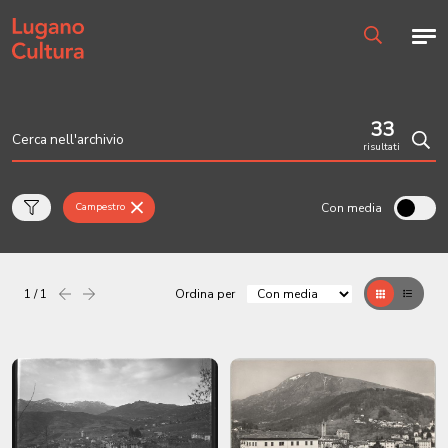
Home page
Men
Ricerca
33
risultati
Cerc
Con media
Campestro
1 / 1
Ordina per
Precedente
successiva
Griglia
Table