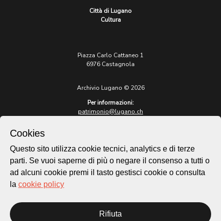
Città di Lugano
Cultura
Piazza Carlo Cattaneo 1
6976 Castagnola
Archivio Lugano © 2026
Per informazioni:
patrimonio@lugano.ch
t. +41 58 866 68 50
Cookies
Sito istituzionale:
lugano.ch
Questo sito utilizza cookie tecnici, analytics e di terze
parti. Se vuoi saperne di più o negare il consenso a tutti o
Cookie policy
ad alcuni cookie premi il tasto gestisci cookie o consulta
Privacy Policy
la
cookie policy
Credits
Homepage
Rifiuta
Temi