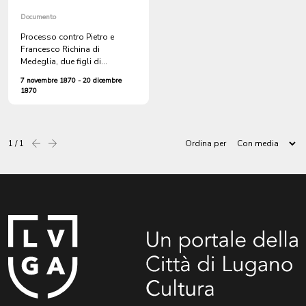
Documento
Processo contro Pietro e
Francesco Richina di
Medeglia, due figli di
Giacomo Guerra di Isone e
7 novembre 1870 - 20 dicembre
Lucio Giovanelli di Bidogno
1870
per aver acceso fuochi su
proprietà del patriziato dei
comuni di Cagiallo,
Campestro e Lopagno
1 / 1
Ordina per
Precedente
successiva