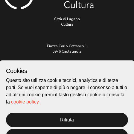
Città di Lugano
Cultura
Piazza Carlo Cattaneo 1
6976 Castagnola
Archivio Lugano © 2026
Cookies
Per informazioni:
patrimonio@lugano.ch
Questo sito utilizza cookie tecnici, analytics e di terze
t. +41 58 866 68 50
parti. Se vuoi saperne di più o negare il consenso a tutti o
ad alcuni cookie premi il tasto gestisci cookie o consulta
Sito istituzionale:
lugano.ch
la
cookie policy
Cookie policy
Rifiuta
Privacy Policy
Credits