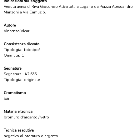
Indicazioni sul soggetto
Veduta aerea di Riva Giocondo Albertolli a Lugano da Piazza Alessandro
Manzoni a Via Camuzio.
Autore
Vincenzo Vicari
Consistenza rilevata
Tipologia:
fototipo/i
Quantità:
1
Segnature
Segnatura:
A2 655
Tipologia:
originale
Cromatismo
b/n
Materia e tecnica
bromuro d'argento / vetro
Tecnica esecutiva
negativo al bromuro d'argento