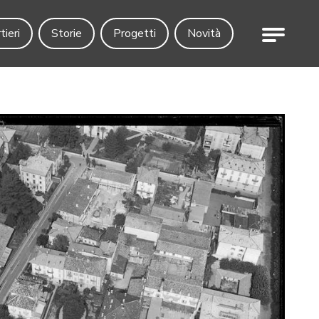
Menu
tieri
Storie
Progetti
Novità