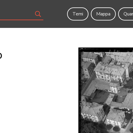
Temi
Mappa
Quar
o