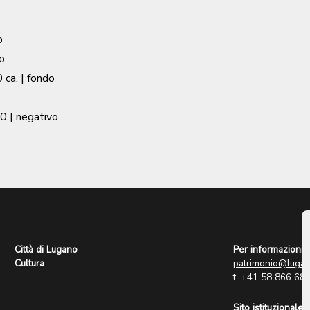
o
o
 ca.
| fondo
50
| negativo
Città di Lugano
Per informazioni:
Cultura
patrimonio@lugan
t. +41 58 866 68
Sito istituzionale: