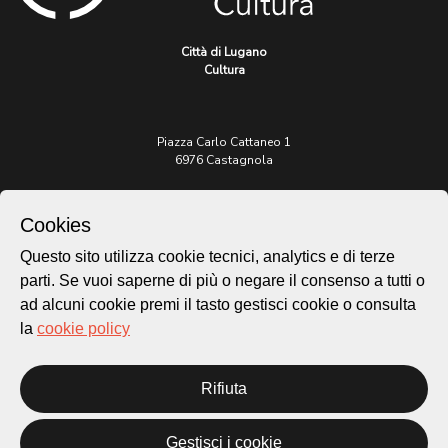
Città di Lugano
Cultura
Piazza Carlo Cattaneo 1
6976 Castagnola
Archivio Lugano © 2026
Cookies
Per informazioni:
Questo sito utilizza cookie tecnici, analytics e di terze
patrimonio@lugano.ch
t. +41 58 866 68 50
parti. Se vuoi saperne di più o negare il consenso a tutti o
ad alcuni cookie premi il tasto gestisci cookie o consulta
Sito istituzionale:
la
cookie policy
lugano.ch
Cookie policy
Rifiuta
Privacy Policy
Credits
Gestisci i cookie
Homepage