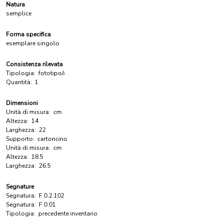
Natura
semplice
Forma specifica
esemplare singolo
Consistenza rilevata
Tipologia:
fototipo/i
Quantità:
1
Dimensioni
Unità di misura:
cm
Altezza:
14
Larghezza:
22
Supporto:
cartoncino
Unità di misura:
cm
Altezza:
18.5
Larghezza:
26.5
Segnature
Segnatura:
F 0.2.102
Segnatura:
F.0.01
Tipologia:
precedente inventario