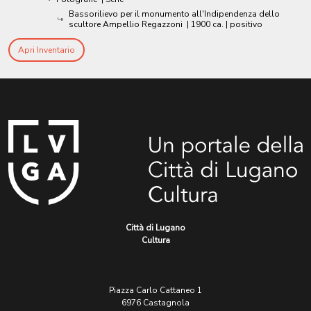
Bassorilievo per il monumento all'Indipendenza dello
scultore Ampellio Regazzoni
|
1900 ca.
| positivo
Apri Inventario
Città di Lugano
Cultura
Piazza Carlo Cattaneo 1
6976 Castagnola