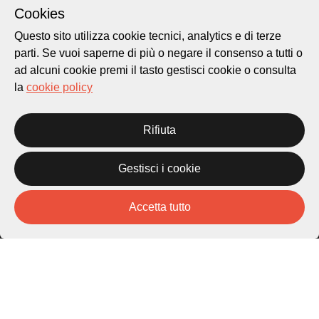
Cookies
Questo sito utilizza cookie tecnici, analytics e di terze
parti. Se vuoi saperne di più o negare il consenso a tutti o
ad alcuni cookie premi il tasto gestisci cookie o consulta
Città di Lugano
la
cookie policy
Cultura
Rifiuta
Piazza Carlo Cattaneo 1
6976 Castagnola
Gestisci i cookie
Archivio Lugano © 2026
Accetta tutto
Per informazioni:
patrimonio@lugano.ch
t. +41 58 866 68 50
Sito istituzionale:
lugano.ch
Cookie policy
Privacy Policy