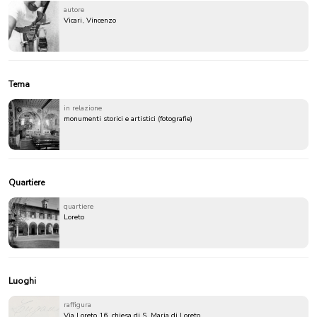
autore
Vicari, Vincenzo
Tema
in relazione
monumenti storici e artistici (fotografie)
Quartiere
quartiere
Loreto
Luoghi
raffigura
Via Loreto 16, chiesa di S. Maria di Loreto