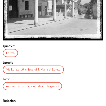
Quartieri:
Loreto
Luoghi:
Via Loreto 16, chiesa di S. Maria di Loreto
Temi:
monumenti storici e artistici (fotografie)
Relazioni