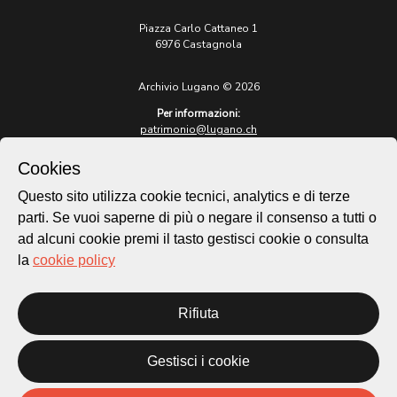
Piazza Carlo Cattaneo 1
6976 Castagnola
Archivio Lugano © 2026
Per informazioni:
patrimonio@lugano.ch
t. +41 58 866 68 50
Cookies
Sito istituzionale:
lugano.ch
Questo sito utilizza cookie tecnici, analytics e di terze
parti. Se vuoi saperne di più o negare il consenso a tutti o
Cookie policy
ad alcuni cookie premi il tasto gestisci cookie o consulta
Privacy Policy
la
cookie policy
Credits
Homepage
Rifiuta
Temi
Mappa
Storie
Gestisci i cookie
Novità
Progetti