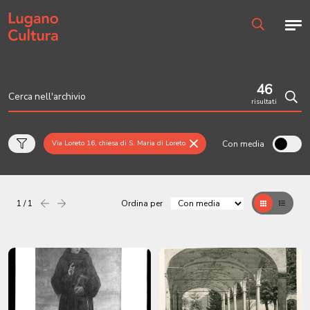
Home page
Men
Ricerca
46
risultati
Cerc
Con media
Via Loreto 16, chiesa di S. Maria di Loreto
1 / 1
Ordina per
Precedente
successiva
Griglia
Table